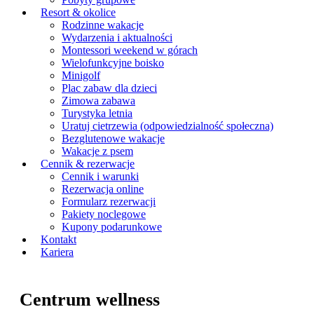
Resort & okolice
Rodzinne wakacje
Wydarzenia i aktualności
Montessori weekend w górach
Wielofunkcyjne boisko
Minigolf
Plac zabaw dla dzieci
Zimowa zabawa
Turystyka letnia
Uratuj cietrzewia (odpowiedzialność społeczna)
Bezglutenowe wakacje
Wakacje z psem
Cennik & rezerwacje
Cennik i warunki
Rezerwacja online
Formularz rezerwacji
Pakiety noclegowe
Kupony podarunkowe
Kontakt
Kariera
Centrum wellness