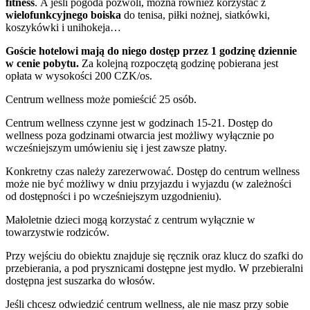
fitness
. A jeśli pogoda pozwoli, można również korzystać z
wielofunkcyjnego boiska
do tenisa, piłki nożnej, siatkówki,
koszykówki i unihokeja…
Goście hotelowi mają do niego dostęp przez 1 godzinę dziennie
w cenie pobytu.
Za kolejną rozpoczętą godzinę pobierana jest
opłata w wysokości 200 CZK/os.
Centrum wellness może pomieścić 25 osób.
Centrum wellness czynne jest w godzinach 15-21. Dostęp do
wellness poza godzinami otwarcia jest możliwy wyłącznie po
wcześniejszym umówieniu się i jest zawsze płatny.
Konkretny czas należy zarezerwować. Dostęp do centrum wellness
może nie być możliwy w dniu przyjazdu i wyjazdu (w zależności
od dostępności i po wcześniejszym uzgodnieniu).
Małoletnie dzieci mogą korzystać z centrum wyłącznie w
towarzystwie rodziców.
Przy wejściu do obiektu znajduje się ręcznik oraz klucz do szafki do
przebierania, a pod prysznicami dostępne jest mydło. W przebieralni
dostępna jest suszarka do włosów.
Jeśli chcesz odwiedzić centrum wellness, ale nie masz przy sobie