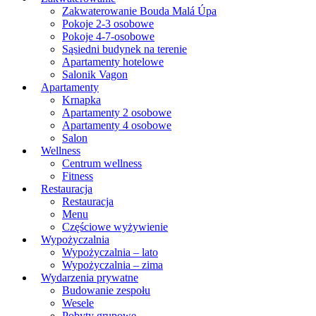
Zakwaterowanie Bouda Malá Úpa
Pokoje 2-3 osobowe
Pokoje 4-7-osobowe
Sąsiedni budynek na terenie
Apartamenty hotelowe
Salonik Vagon
Apartamenty
Krnapka
Apartamenty 2 osobowe
Apartamenty 4 osobowe
Salon
Wellness
Centrum wellness
Fitness
Restauracja
Restauracja
Menu
Częściowe wyżywienie
Wypożyczalnia
Wypożyczalnia – lato
Wypożyczalnia – zima
Wydarzenia prywatne
Budowanie zespołu
Wesele
Pobyty grupowe