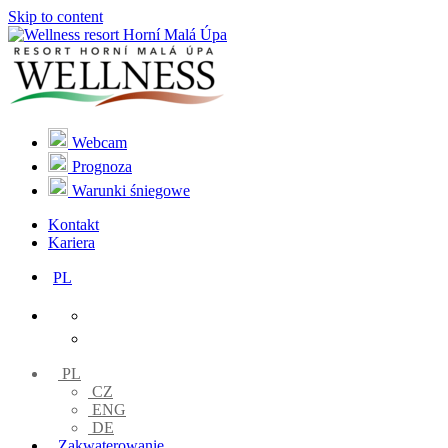
Skip to content
Webcam
Prognoza
Warunki śniegowe
Kontakt
Kariera
PL
PL
CZ
ENG
DE
Zakwaterowanie