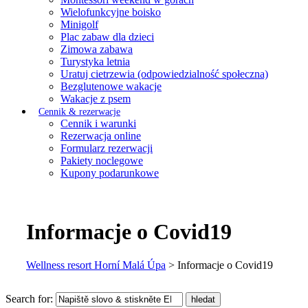
Wielofunkcyjne boisko
Minigolf
Plac zabaw dla dzieci
Zimowa zabawa
Turystyka letnia
Uratuj cietrzewia (odpowiedzialność społeczna)
Bezglutenowe wakacje
Wakacje z psem
Cennik & rezerwacje
Cennik i warunki
Rezerwacja online
Formularz rezerwacji
Pakiety noclegowe
Kupony podarunkowe
Informacje o Covid19
Wellness resort Horní Malá Úpa
>
Informacje o Covid19
Search for:
hledat