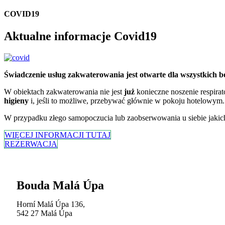
COVID19
Aktualne informacje Covid19
Świadczenie usług zakwaterowania jest otwarte dla wszystkich 
W obiektach zakwaterowania nie jest
już
konieczne noszenie respira
higieny
i, jeśli to możliwe, przebywać głównie w pokoju hotelowym.
W przypadku złego samopoczucia lub zaobserwowania u siebie jaki
WIĘCEJ INFORMACJI TUTAJ
REZERWACJA
Bouda Malá Úpa
Horní Malá Úpa 136,
542 27 Malá Úpa