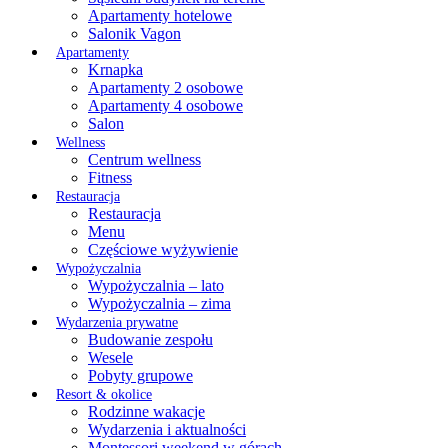
Apartamenty hotelowe
Salonik Vagon
Apartamenty
Krnapka
Apartamenty 2 osobowe
Apartamenty 4 osobowe
Salon
Wellness
Centrum wellness
Fitness
Restauracja
Restauracja
Menu
Częściowe wyżywienie
Wypożyczalnia
Wypożyczalnia – lato
Wypożyczalnia – zima
Wydarzenia prywatne
Budowanie zespołu
Wesele
Pobyty grupowe
Resort & okolice
Rodzinne wakacje
Wydarzenia i aktualności
Montessori weekend w górach