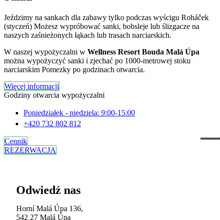
Jeździmy na sankach dla zabawy tylko podczas wyścigu Roháček
(styczeń) Możesz wypróbować sanki, bobsleje lub ślizgacze na
naszych zaśnieżonych łąkach lub trasach narciarskich.
W naszej wypożyczalni w
Wellness Resort Bouda Malá Úpa
można wypożyczyć sanki i zjechać po 1000-metrowej stoku
narciarskim Pomezky po godzinach otwarcia.
Więcej informacji
Godziny otwarcia wypożyczalni
Poniedziałek - niedziela: 9:00-15:00
+420 732 802 812
Cennik
REZERWACJA
Odwiedź nas
Horní Malá Úpa 136,
542 27 Malá Úpa