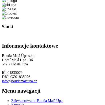
Sanki
Informacje kontaktowe
Bouda Malá Úpa s.r.o.
Horní Malá Úpa 136
542 27 Malá Úpa
IČ: 01835076
DIČ: CZ01835076
info@boudamalaupa.cz
Menu nawigacji
Zakwaterowanie Bouda Malá Úpa
Krnapka