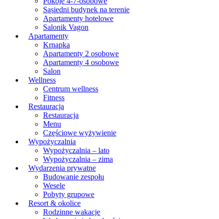
Pokoje 4-7-osobowe
Sąsiedni budynek na terenie
Apartamenty hotelowe
Salonik Vagon
Apartamenty
Krnapka
Apartamenty 2 osobowe
Apartamenty 4 osobowe
Salon
Wellness
Centrum wellness
Fitness
Restauracja
Restauracja
Menu
Częściowe wyżywienie
Wypożyczalnia
Wypożyczalnia – lato
Wypożyczalnia – zima
Wydarzenia prywatne
Budowanie zespołu
Wesele
Pobyty grupowe
Resort & okolice
Rodzinne wakacje