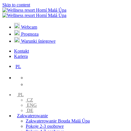
Skip to content
Webcam
Prognoza
Warunki śniegowe
Kontakt
Kariera
PL
PL
CZ
ENG
DE
Zakwaterowanie
Zakwaterowanie Bouda Malá Úpa
Pokoje 2-3 osobowe