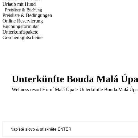
Urlaub mit Hund
Preisliste & Buchung
Preisliste & Bedingungen
Online Reservierung
Buchungsformular
Unterkunftspakete
Geschenkgutscheine
Unterkünfte Bouda Malá Úp
Wellness resort Horní Malá Úpa
>
Unterkünfte Bouda Malá Úpa
Search
for: