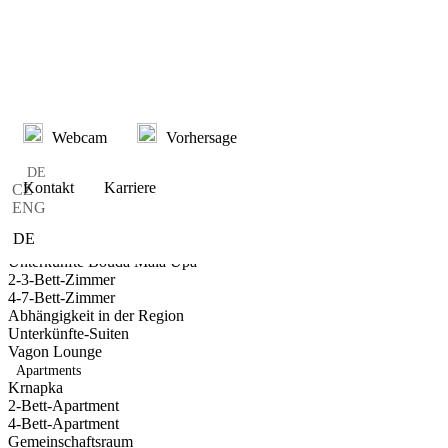
Skip
to
content
Webcam
Vorhersage
DE
Kontakt
Karriere
CZ
ENG
PL
DE
Unterkünfte
Unterkünfte Bouda Malá Úpa
2-3-Bett-Zimmer
4-7-Bett-Zimmer
Abhängigkeit in der Region
Unterkünfte-Suiten
Vagon Lounge
Apartments
Krnapka
2-Bett-Apartment
4-Bett-Apartment
Gemeinschaftsraum