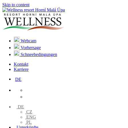
Skip to content
Webcam
Vorhersage
Schneebedingungen
Kontakt
Karriere
DE
DE
CZ
ENG
PL
Unterkünfte