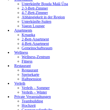
Unterkünfte Bouda Malá Úpa
2-3-Bett-Zimmer
4-7-Bett-Zimmer
Abhängigkeit in der Region
Unterkünfte-Suiten
Vagon Lounge
Apartments
Krnapka
2-Bett-Apartment
4-Bett-Apartment
Gemeinschaftsraum
Wellness
Wellness-Zentrum
Fitness
Restaurant
Restaurant
Speisekarte
Halbpension
Verleih
Verleih – Sommer
Verleih – Winter
Private Veranstaltungen
Teambuilding
Hochzeit
Gruppenaufenthalte