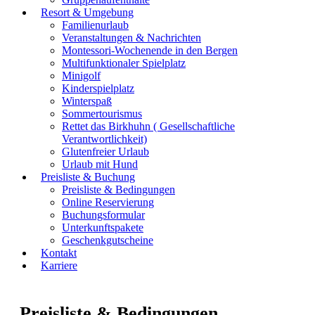
Resort & Umgebung
Familienurlaub
Veranstaltungen & Nachrichten
Montessori-Wochenende in den Bergen
Multifunktionaler Spielplatz
Minigolf
Kinderspielplatz
Winterspaß
Sommertourismus
Rettet das Birkhuhn ( Gesellschaftliche
Verantwortlichkeit)
Glutenfreier Urlaub
Urlaub mit Hund
Preisliste & Buchung
Preisliste & Bedingungen
Online Reservierung
Buchungsformular
Unterkunftspakete
Geschenkgutscheine
Kontakt
Karriere
Preisliste & Bedingungen