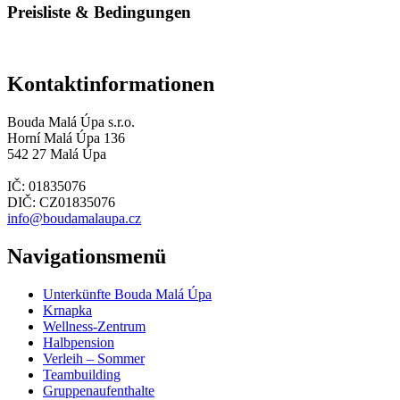
Preisliste & Bedingungen
Kontaktinformationen
Bouda Malá Úpa s.r.o.
Horní Malá Úpa 136
542 27 Malá Úpa
IČ: 01835076
DIČ: CZ01835076
info@boudamalaupa.cz
Navigationsmenü
Unterkünfte Bouda Malá Úpa
Krnapka
Wellness-Zentrum
Halbpension
Verleih – Sommer
Teambuilding
Gruppenaufenthalte