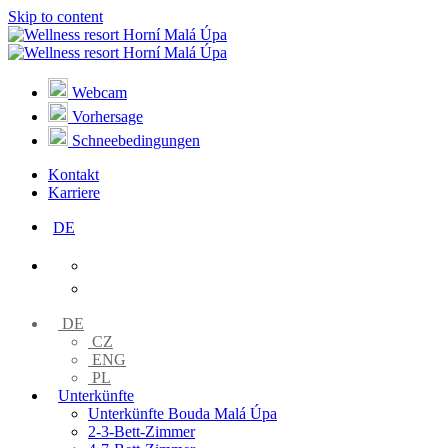
Skip to content
Webcam
Vorhersage
Schneebedingungen
Kontakt
Karriere
DE
DE
CZ
ENG
PL
Unterkünfte
Unterkünfte Bouda Malá Úpa
2-3-Bett-Zimmer