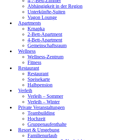
4-7-Bett-Zimmer
Abhängigkeit in der Region
Unterkünfte-Suiten
Vagon Lounge
Apartments
Krnapka
2-Bett-Apartment
4-Bett-Apartment
Gemeinschaftsraum
Wellness
Wellness-Zentrum
Fitness
Restaurant
Restaurant
Speisekarte
Halbpension
Verleih
Verleih – Sommer
Verleih – Winter
Private Veranstaltungen
Teambuilding
Hochzeit
Gruppenaufenthalte
Resort & Umgebung
Familienurlaub