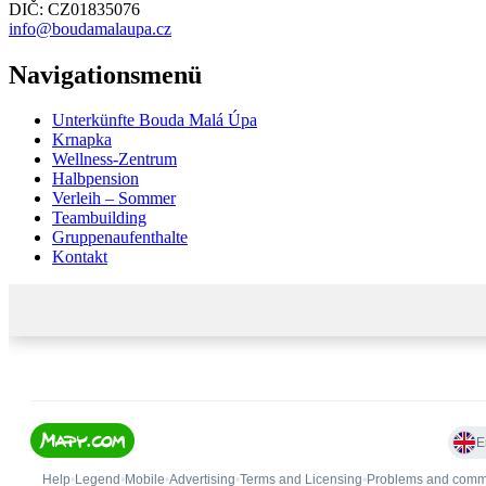
DIČ: CZ01835076
info@boudamalaupa.cz
Navigationsmenü
Unterkünfte Bouda Malá Úpa
Krnapka
Wellness-Zentrum
Halbpension
Verleih – Sommer
Teambuilding
Gruppenaufenthalte
Kontakt