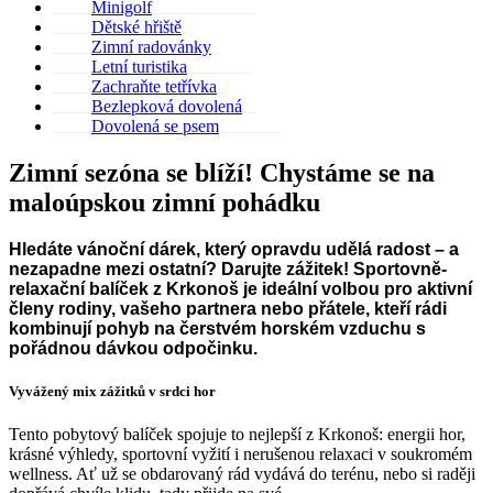
Minigolf
Dětské hřiště
Zimní radovánky
Letní turistika
Zachraňte tetřívka
Bezlepková dovolená
Dovolená se psem
Zimní sezóna se blíží! Chystáme se na
maloúpskou zimní pohádku
Hledáte vánoční dárek, který opravdu udělá radost – a
nezapadne mezi ostatní? Darujte zážitek! Sportovně-
relaxační balíček z Krkonoš je ideální volbou pro aktivní
členy rodiny, vašeho partnera nebo přátele, kteří rádi
kombinují pohyb na čerstvém horském vzduchu s
pořádnou dávkou odpočinku.
Vyvážený mix zážitků v srdci hor
Tento pobytový balíček spojuje to nejlepší z Krkonoš: energii hor,
krásné výhledy, sportovní vyžití i nerušenou relaxaci v soukromém
wellness. Ať už se obdarovaný rád vydává do terénu, nebo si raději