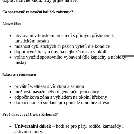
dopřává chvíle klidu, tady přijde na své.
Co sportovně-relaxační balíček zahrnuje?
Aktivní část:
ubytování v horském prostředí s přímým přístupem k
turistickým trasám
možnost cyklistických či pěších výletů dle kondice
doporučené trasy a tipy na nejhezčí místa v okolí
volné využití sportovního vybavení (dle kapacity a nabídky
místa)
Relaxace a regenerace:
privátní wellness s vířivkou a saunou
možnost masáže nebo regenerační procedury
odpočinková zóna s výhledem na okolní hřebeny
domácí horská snídaně pro pomalé ráno bez stresu
Proč darovat zážitek z Krkonoš?
Univerzální dárek
– hodí se pro páry, rodiče, kamarády i
aktivní seniory.