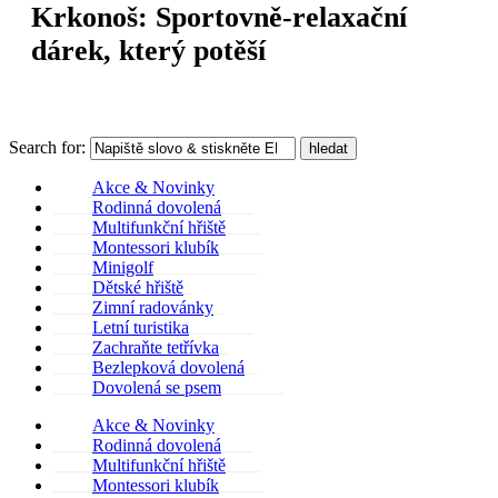
Krkonoš: Sportovně-relaxační
dárek, který potěší
Search for:
hledat
Akce & Novinky
Rodinná dovolená
Multifunkční hřiště
Montessori klubík
Minigolf
Dětské hřiště
Zimní radovánky
Letní turistika
Zachraňte tetřívka
Bezlepková dovolená
Dovolená se psem
Akce & Novinky
Rodinná dovolená
Multifunkční hřiště
Montessori klubík