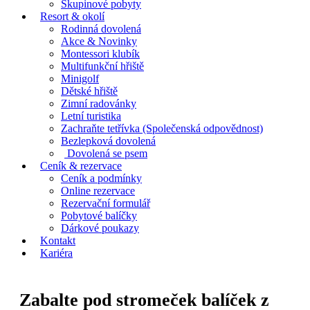
Skupinové pobyty
Resort & okolí
Rodinná dovolená
Akce & Novinky
Montessori klubík
Multifunkční hřiště
Minigolf
Dětské hřiště
Zimní radovánky
Letní turistika
Zachraňte tetřívka (Společenská odpovědnost)
Bezlepková dovolená
Dovolená se psem
Ceník & rezervace
Ceník a podmínky
Online rezervace
Rezervační formulář
Pobytové balíčky
Dárkové poukazy
Kontakt
Kariéra
Zabalte pod stromeček balíček z