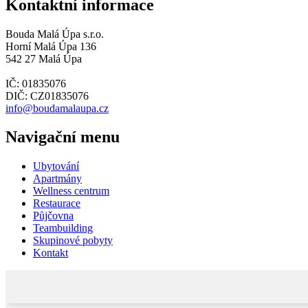
Kontaktní informace
Bouda Malá Úpa s.r.o.
Horní Malá Úpa 136
542 27 Malá Úpa
IČ: 01835076
DIČ: CZ01835076
info@boudamalaupa.cz
Navigační menu
Ubytování
Apartmány
Wellness centrum
Restaurace
Půjčovna
Teambuilding
Skupinové pobyty
Kontakt