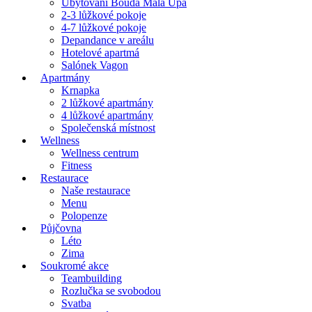
Ubytování Bouda Malá Úpa
2-3 lůžkové pokoje
4-7 lůžkové pokoje
Depandance v areálu
Hotelové apartmá
Salónek Vagon
Apartmány
Krnapka
2 lůžkové apartmány
4 lůžkové apartmány
Společenská místnost
Wellness
Wellness centrum
Fitness
Restaurace
Naše restaurace
Menu
Polopenze
Půjčovna
Léto
Zima
Soukromé akce
Teambuilding
Rozlučka se svobodou
Svatba