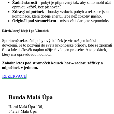
Žádné starosti
– pobyt je připravený tak, aby si ho mohl užít
opravdu každý, bez plánování.
Zdravý odpočinek
– horský vzduch, pohyb a relaxace jsou
kombinace, která dobije energii lépe než cokoliv jiného.
Originál pod stromečkem
– místo věcí darujete vzpomínky.
Dárek, který hřeje i po Vánocích
Sportovně-relaxační pobytový balíček je víc než jen krátká
dovolená. Je to pozvání do světa krkonošské přírody, kde se zpomalí
čas a kde si člověk naplno užije chvíle jen pro sebe. A to je dárek,
který má opravdovou hodnotu.
Zabalte letos pod stromeček kousek hor – radost, zážitky a
odpočinek v jednom.
REZERVACE
Bouda Malá Úpa
Horní Malá Úpa 136,
542 27 Malá Úpa