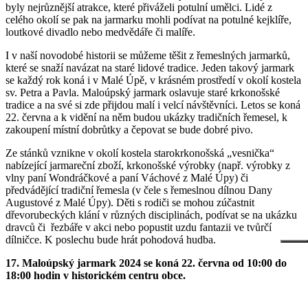
byly nejrůznější atrakce, které přiváželi potulní umělci. Lidé z
celého okolí se pak na jarmarku mohli podívat na potulné kejklíře,
loutkové divadlo nebo medvědáře či malíře.
I v naší novodobé historii se můžeme těšit z řemeslných jarmarků,
které se snaží navázat na staré lidové tradice. Jeden takový jarmark
se každý rok koná i v Malé Úpě, v krásném prostředí v okolí kostela
sv. Petra a Pavla. Maloúpský jarmark oslavuje staré krkonošské
tradice a na své si zde přijdou malí i velcí návštěvníci. Letos se koná
22. června a k vidění na něm budou ukázky tradičních řemesel, k
zakoupení místní dobrůtky a čepovat se bude dobré pivo.
Ze stánků vznikne v okolí kostela starokrkonošská „vesnička“
nabízející jarmareční zboží, krkonošské výrobky (např. výrobky z
vlny paní Wondráčkové a paní Váchové z Malé Úpy) či
předvádějící tradiční řemesla (v čele s řemeslnou dílnou Dany
Augustové z Malé Úpy). Děti s rodiči se mohou zúčastnit
dřevorubeckých klání v různých disciplinách, podívat se na ukázku
dravců či řezbáře v akci nebo popustit uzdu fantazii ve tvůrčí
dílničce. K poslechu bude hrát pohodová hudba.
17. Maloúpský jarmark 2024 se koná 22. června od 10:00 do
18:00 hodin v historickém centru obce.