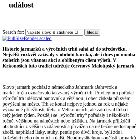
událost
Search for:
hledat
Historie jarmarků a výročních trhů sahá až do středověku.
Největší rozkvět zažívaly v období baroka, ale i dnes po mnoha
stoletích jsou vítanou akcí a oblíbeným cílem výletů. V
Krkonoších tuto tradici udržuje červnový Maloúpský jarmark.
Slovo jarmark pochází z německého Jahrmark (Jahr=rok a
markt=trh) a označovalo takzvaný výroční trh. Privilegium pořádat
výroční trh uděloval panovník a většinou ji obec získala při svém
povýšení na město. Trh se konal nejprve jednou za rok u nějaké
významné příležitosti, třeba o Velikonocích, ale zato trval třeba i
celý jeden týden. Později se „výroční trhy“ pořádaly i několikrát
ročně, většinou na náměstích nebo tržištích. Na jarmark přijížděli
obchodníci z větších vzdáleností a přiváželi na ně běžně nedostupné
zboží, například látky, stuhy, pentle pro dívčí kroje, byli zde i
kožešníci nebo obuvníci a další. Neodmyslitelnou součástí jarmarků