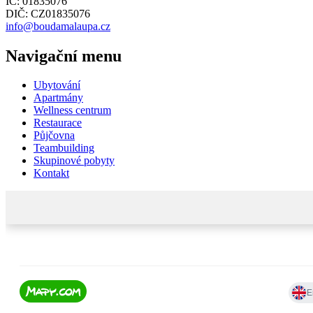
IČ: 01835076
DIČ: CZ01835076
info@boudamalaupa.cz
Navigační menu
Ubytování
Apartmány
Wellness centrum
Restaurace
Půjčovna
Teambuilding
Skupinové pobyty
Kontakt