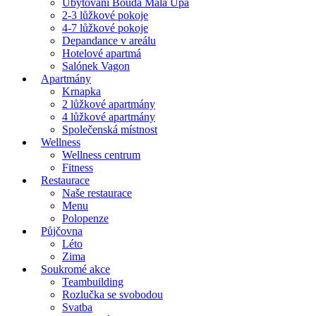
Ubytování Bouda Malá Úpa
2-3 lůžkové pokoje
4-7 lůžkové pokoje
Depandance v areálu
Hotelové apartmá
Salónek Vagon
Apartmány
Krnapka
2 lůžkové apartmány
4 lůžkové apartmány
Společenská místnost
Wellness
Wellness centrum
Fitness
Restaurace
Naše restaurace
Menu
Polopenze
Půjčovna
Léto
Zima
Soukromé akce
Teambuilding
Rozlučka se svobodou
Svatba