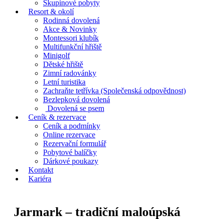
Skupinové pobyty
Resort & okolí
Rodinná dovolená
Akce & Novinky
Montessori klubík
Multifunkční hřiště
Minigolf
Dětské hřiště
Zimní radovánky
Letní turistika
Zachraňte tetřívka (Společenská odpovědnost)
Bezlepková dovolená
Dovolená se psem
Ceník & rezervace
Ceník a podmínky
Online rezervace
Rezervační formulář
Pobytové balíčky
Dárkové poukazy
Kontakt
Kariéra
Jarmark – tradiční maloúpská