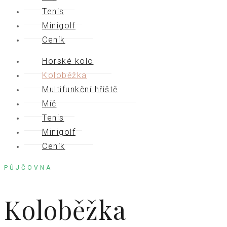
Tenis
Minigolf
Ceník
Horské kolo
Koloběžka
Multifunkční hřiště
Míč
Tenis
Minigolf
Ceník
PŮJČOVNA
Koloběžka