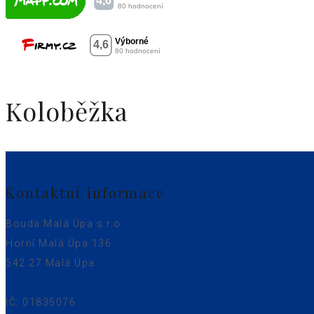
Koloběžka
Kontaktní informace
Bouda Malá Úpa s.r.o.
Horní Malá Úpa 136
542 27 Malá Úpa
IČ: 01835076