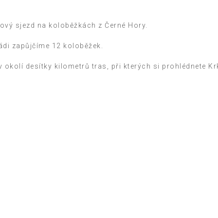
inový sjezd na koloběžkách z Černé Hory.
ádi zapůjčíme 12 koloběžek.
 v okolí desítky kilometrů tras, při kterých si prohlédnete 