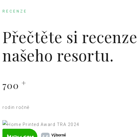
RECENZE
Přečtěte si recenz
našeho resortu.
+
700
rodin ročně