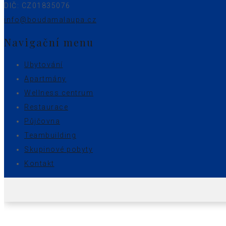
DIČ: CZ01835076
info@boudamalaupa.cz
Navigační menu
Ubytování
Apartmány
Wellness centrum
Restaurace
Půjčovna
Teambuilding
Skupinové pobyty
Kontakt